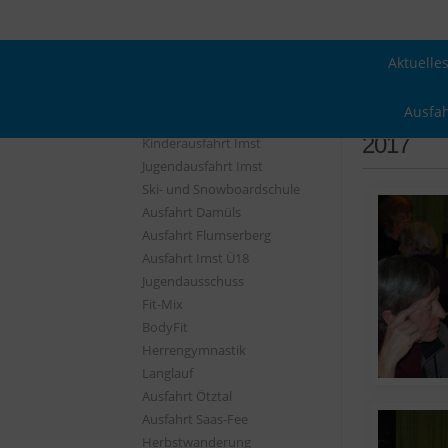
Aktuelle
Ausfa
2017
Kinderausfahrt Imst
Jugendausfahrt Imst
Ski- und Snowboardschule
Ausfahrt Damüls
Ausfahrt Flumserberg
Ausfahrt Imst Ü18
Jugendausschuss
Fit-Mix
BodyFit
Herrengymnastik
Langlauf
Ausfahrt Ötztal
Ausfahrt Saas-Fee
Herbstwanderung