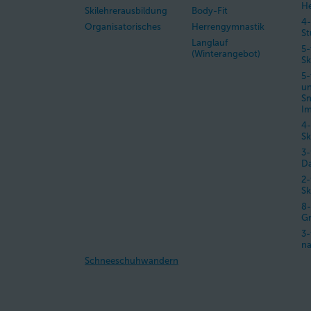
H
Skilehrerausbildung
Body-Fit
4-
Organisatorisches
Herrengymnastik
St
Langlauf
5-
(Winterangebot)
Sk
5-
u
S
Im
4-
Sk
3-
D
2-
Sk
8-
Gr
3-
na
Schneeschuhwandern