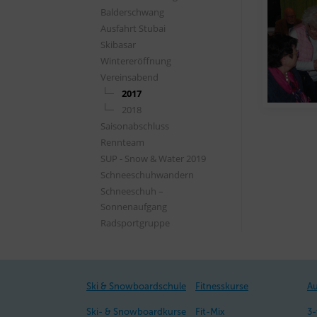
Balderschwang
Ausfahrt Stubai
Skibasar
Wintereröffnung
Vereinsabend
2017
2018
Saisonabschluss
Rennteam
SUP - Snow & Water 2019
Schneeschuhwandern
Schneeschuh –
Sonnenaufgang
Radsportgruppe
Ski & Snowboardschule
Fitnesskurse
Au
Ski- & Snowboardkurse
Fit-Mix
3-