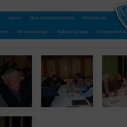
s
Verein
Ski & Snowboardschule
Fitnesskurse
hrten
Veranstaltungen
Radsportgruppe
Schneeschuhw