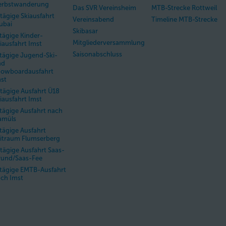
erbstwanderung
Das SVR Vereinsheim
MTB-Strecke Rottweil
tägige Skiausfahrt
Vereinsabend
Timeline MTB-Strecke
ubai
Skibasar
tägige Kinder-
Mitgliederversammlung
iausfahrt Imst
Saisonabschluss
tägige Jugend-Ski-
nd
nowboardausfahrt
st
tägige Ausfahrt Ü18
iausfahrt Imst
tägige Ausfahrt nach
amüls
tägige Ausfahrt
itraum Flumserberg
tägige Ausfahrt Saas-
und/Saas-Fee
tägige EMTB-Ausfahrt
ch Imst