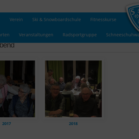
s
Verein
Ski & Snowboardschule
Fitnesskurse
hrten
Veranstaltungen
Radsportgruppe
Schneeschuhw
abend
2017
2018