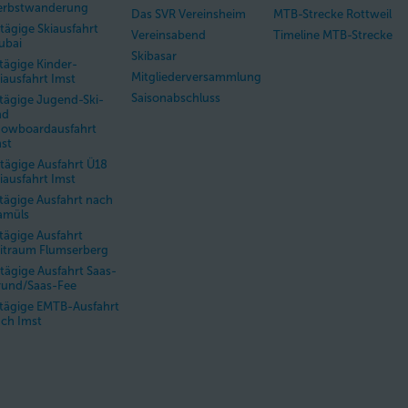
erbstwanderung
Das SVR Vereinsheim
MTB-Strecke Rottweil
tägige Skiausfahrt
Vereinsabend
Timeline MTB-Strecke
ubai
Skibasar
tägige Kinder-
Mitgliederversammlung
iausfahrt Imst
Saisonabschluss
tägige Jugend-Ski-
nd
nowboardausfahrt
st
tägige Ausfahrt Ü18
iausfahrt Imst
tägige Ausfahrt nach
amüls
tägige Ausfahrt
itraum Flumserberg
tägige Ausfahrt Saas-
und/Saas-Fee
tägige EMTB-Ausfahrt
ch Imst