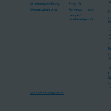
H
Skilehrerausbildung
Body-Fit
4-
Organisatorisches
Herrengymnastik
St
Langlauf
5-
(Winterangebot)
Sk
5-
u
S
Im
4-
Sk
3-
D
2-
Sk
8-
Gr
3-
na
Schneeschuhwandern