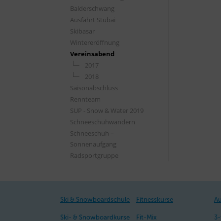
Balderschwang
Ausfahrt Stubai
Skibasar
Wintereröffnung
Vereinsabend
2017
2018
Saisonabschluss
Rennteam
SUP - Snow & Water 2019
Schneeschuhwandern
Schneeschuh –
Sonnenaufgang
Radsportgruppe
Ski & Snowboardschule
Fitnesskurse
Au
Ski- & Snowboardkurse
Fit-Mix
3-