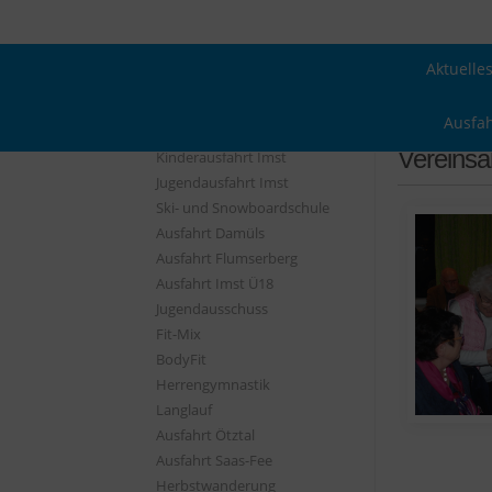
Aktuelle
Ausfa
Vereins
Kinderausfahrt Imst
Jugendausfahrt Imst
Ski- und Snowboardschule
Ausfahrt Damüls
Ausfahrt Flumserberg
Ausfahrt Imst Ü18
Jugendausschuss
Fit-Mix
BodyFit
Herrengymnastik
Langlauf
Ausfahrt Ötztal
Ausfahrt Saas-Fee
Herbstwanderung