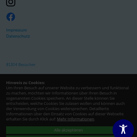
Impressum
Datenschutz
81304 Besucher
Hinweis zu Cookies:
Um Ihren Besuch auf unserer Website zu verbessern und funktional
zu machen, möchten wir Informationen über Ihren Besuch in
sogenannten Cookies speichern. An dieser Stelle können Sie
entscheiden, welche Cookies Sie zulasen wollen und können auch
der Verwendung von Cookies widersprechen.
Detaillierte
Informationen über den Einsatz von Cookies auf dieser Webseite
erhalten Sie durch Klick auf:
Mehr Informationen
.
Alle akzeptieren