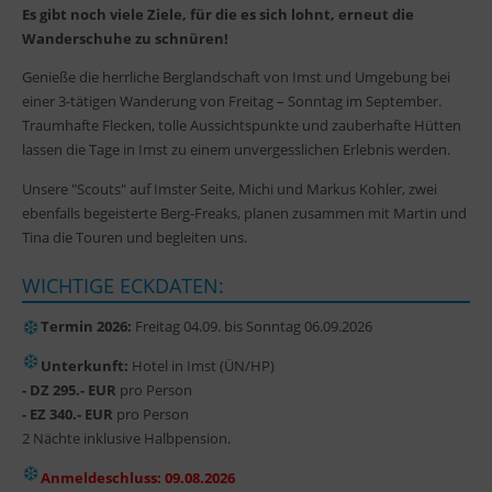
Es gibt noch viele Ziele, für die es sich lohnt, erneut die
Wanderschuhe zu schnüren!
Genieße die herrliche Berglandschaft von Imst und Umgebung bei
einer 3-tätigen Wanderung von Freitag – Sonntag im September.
Traumhafte Flecken, tolle Aussichtspunkte und zauberhafte Hütten
lassen die Tage in Imst zu einem unvergesslichen Erlebnis werden.
Unsere "Scouts" auf Imster Seite, Michi und Markus Kohler, zwei
ebenfalls begeisterte Berg-Freaks, planen zusammen mit Martin und
Tina die Touren und begleiten uns.
WICHTIGE ECKDATEN:
Termin 2026:
Freitag 04.09. bis Sonntag 06.09.2026
Unterkunft:
Hotel in Imst (ÜN/HP)
- DZ 295.- EUR
pro Person
- EZ 340.- EUR
pro Person
2 Nächte inklusive Halbpension.
Anmeldeschluss: 09.08.2026