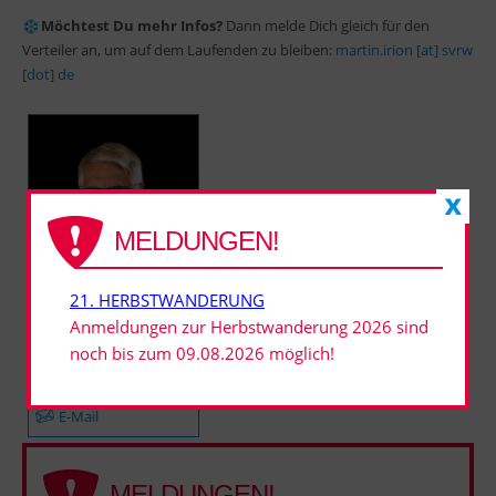
Möchtest Du mehr Infos?
Dann melde Dich gleich für den
Verteiler an, um auf dem Laufenden zu bleiben:
martin.irion [at] svrw
[dot] de
MELDUNGEN!
21. HERBSTWANDERUNG
>
Martin Irion
Ausschussmitglied
Anmeldungen zur Herbstwanderung 2026 sind
Herbstwanderung
noch bis zum 09.08.2026 möglich!
Langlauf
0171-7109302
E-Mail
MELDUNGEN!