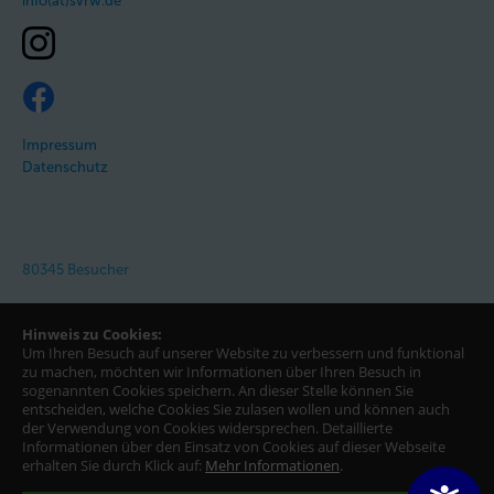
info(at)svrw.de
Impressum
Datenschutz
80345 Besucher
Hinweis zu Cookies:
Um Ihren Besuch auf unserer Website zu verbessern und funktional
zu machen, möchten wir Informationen über Ihren Besuch in
sogenannten Cookies speichern. An dieser Stelle können Sie
entscheiden, welche Cookies Sie zulasen wollen und können auch
der Verwendung von Cookies widersprechen.
Detaillierte
Informationen über den Einsatz von Cookies auf dieser Webseite
erhalten Sie durch Klick auf:
Mehr Informationen
.