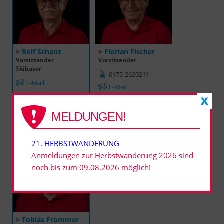
>
Rolf Schanz
>
Florian Fischer
Vorsitzender
Vorsitzender
Skibasar
0175-2620211
E-Mail
E-Mail
MELDUNGEN!
21. HERBSTWANDERUNG
Anmeldungen zur Herbstwanderung 2026 sind
noch bis zum 09.08.2026 möglich!
>
Tobias Frommer