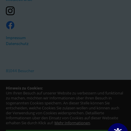
Impressum
Datenschutz
81044 Besucher
Hinweis zu Cookies:
Um Ihren Besuch auf unserer Website zu verbessern und funktional
zu machen, möchten wir Informationen über Ihren Besuch in
sogenannten Cookies speichern. An dieser Stelle können Sie
entscheiden, welche Cookies Sie zulasen wollen und können auch
der Verwendung von Cookies widersprechen.
Detaillierte
Informationen über den Einsatz von Cookies auf dieser Webseite
erhalten Sie durch Klick auf:
Mehr Informationen
.