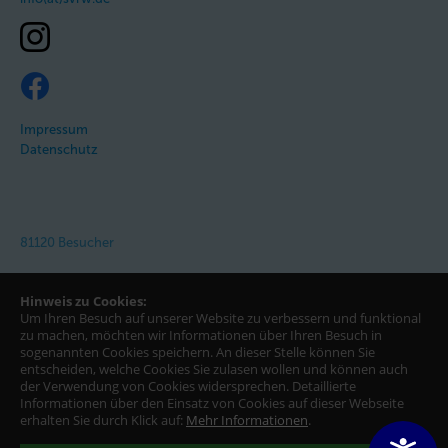
Impressum
Datenschutz
81120 Besucher
Hinweis zu Cookies:
Um Ihren Besuch auf unserer Website zu verbessern und funktional
zu machen, möchten wir Informationen über Ihren Besuch in
sogenannten Cookies speichern. An dieser Stelle können Sie
entscheiden, welche Cookies Sie zulasen wollen und können auch
der Verwendung von Cookies widersprechen.
Detaillierte
Informationen über den Einsatz von Cookies auf dieser Webseite
erhalten Sie durch Klick auf:
Mehr Informationen
.