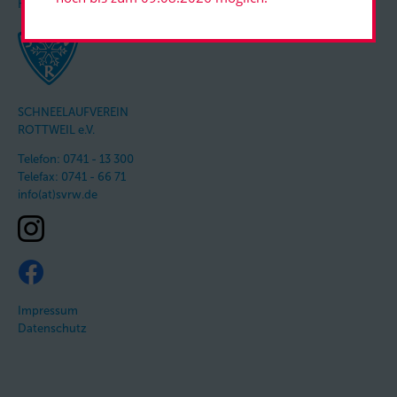
KONTAKT
SCHNEELAUFVEREIN
ROTTWEIL e.V.
Telefon: 0741 - 13 300
Telefax: 0741 - 66 71
info(at)svrw.de
Impressum
Datenschutz